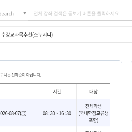
수강교과목추천(스누지니)
장바구니
수강신청
수강신청내역
정원 외 신청
구니는 선착순이 아닙니다.
시간
대상
전체학생
2026-08-07(금)
08 : 30 ~ 16 : 30
(국내학점교류생
포함)