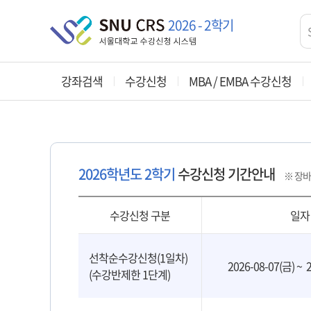
홈
2026 - 2학기
바로가기
강좌검색
수강신청
MBA / EMBA 수강신청
관심강좌
예비장바구니
MBA수강신청
수강지도상담
예비수강신청
E MBA수강신청
예비수강신청내역
2026
학년도
2학기
수강신청 기간안내
※
장바
수강신청 구분
일자
선착순수강신청(1일차)
2026-08-07(금) ~ 
(수강반제한 1단계)